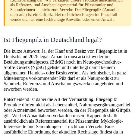
Rechtsberatung dar. Wir verkaufen unsere Produkte ausschließlich
als Referenz- und Anschauungsmaterial für Pilzsammler und
Sammlerinnen — nicht zum Verzehr. Der Fliegenpilz (Amanita
muscaria) ist ein Giftpilz. Bei rechtlichen Fragen im Einzelfall
wende dich an eine fachkundige Anwältin oder einen Anwalt.
Ist Fliegenpilz in Deutschland legal?
Die kurze Antwort:
Ja, der Kauf und Besitz von Fliegenpilz ist in
Deutschland 2026 legal.
Amanita muscaria ist weder im
Betäubungsmittelgesetz (BtMG) noch im Neue-psychoaktive-
Stoffe-Gesetz (NpSG) gelistet und unterliegt damit keinem
allgemeinen Handels- oder Besitzverbot. Als heimischer, in ganz
Mitteleuropa vorkommender Pilz darf er als Naturprodukt zu
Sammel-, Referenz- und Anschauungszwecken angeboten und
erworben werden.
Entscheidend ist dabei die Art der Vermarktung: Fliegenpilz-
Produkte dürfen nicht als Lebensmittel, Nahrungsergänzungsmittel
oder Arzneimittel beworben werden, da der Fliegenpilz als Giftpilz
gilt. Wir bei Amanitahero verkaufen unsere Kappen deshalb
ausdrücklich als Referenzmaterial für Pilzsammler, Mykologie-
Interessierte und Sammlungen — nicht zum Verzehr. Eine
ausführliche Einordnung der aktuellen Rechtslage findest du in