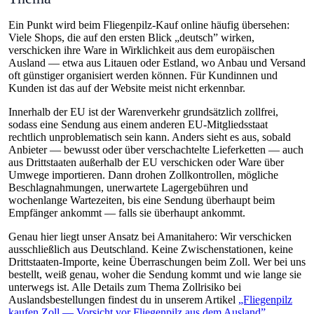
Ein Punkt wird beim Fliegenpilz-Kauf online häufig übersehen:
Viele Shops, die auf den ersten Blick „deutsch” wirken,
verschicken ihre Ware in Wirklichkeit aus dem europäischen
Ausland — etwa aus Litauen oder Estland, wo Anbau und Versand
oft günstiger organisiert werden können. Für Kundinnen und
Kunden ist das auf der Website meist nicht erkennbar.
Innerhalb der EU ist der Warenverkehr grundsätzlich zollfrei,
sodass eine Sendung aus einem anderen EU-Mitgliedsstaat
rechtlich unproblematisch sein kann. Anders sieht es aus, sobald
Anbieter — bewusst oder über verschachtelte Lieferketten — auch
aus Drittstaaten außerhalb der EU verschicken oder Ware über
Umwege importieren. Dann drohen Zollkontrollen, mögliche
Beschlagnahmungen, unerwartete Lagergebühren und
wochenlange Wartezeiten, bis eine Sendung überhaupt beim
Empfänger ankommt — falls sie überhaupt ankommt.
Genau hier liegt unser Ansatz bei Amanitahero: Wir verschicken
ausschließlich aus Deutschland
. Keine Zwischenstationen, keine
Drittstaaten-Importe, keine Überraschungen beim Zoll. Wer bei uns
bestellt, weiß genau, woher die Sendung kommt und wie lange sie
unterwegs ist. Alle Details zum Thema Zollrisiko bei
Auslandsbestellungen findest du in unserem Artikel
„Fliegenpilz
kaufen Zoll — Vorsicht vor Fliegenpilz aus dem Ausland”
.