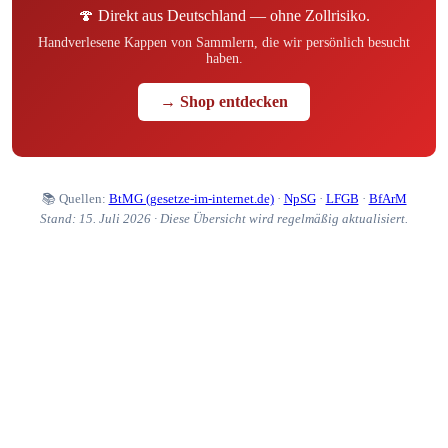
🍄 Direkt aus Deutschland — ohne Zollrisiko.
Handverlesene Kappen von Sammlern, die wir persönlich besucht
haben.
→ Shop entdecken
📚 Quellen:
BtMG (gesetze-im-internet.de)
·
NpSG
·
LFGB
·
BfArM
Stand: 15. Juli 2026 · Diese Übersicht wird regelmäßig aktualisiert.