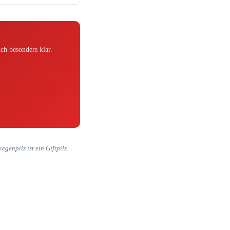
ch besonders klar.
genpilz ist ein Giftpilz.