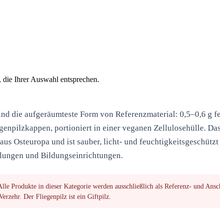
die Ihrer Auswahl entsprechen.
ind die aufgeräumteste Form von Referenzmaterial:
0,5–0,6 g f
egenpilzkappen
, portioniert in einer veganen Zellulosehülle. D
us Osteuropa und ist sauber, licht- und feuchtigkeitsgeschützt 
lungen und Bildungseinrichtungen.
lle Produkte in dieser Kategorie werden ausschließlich als
Referenz- und Ansc
erzehr. Der Fliegenpilz ist ein Giftpilz.