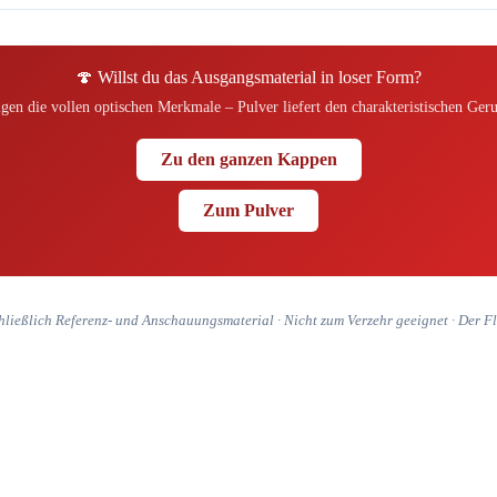
🍄 Willst du das Ausgangsmaterial in loser Form?
en die vollen optischen Merkmale – Pulver liefert den charakteristischen Geru
Zu den ganzen Kappen
Zum Pulver
hließlich Referenz- und Anschauungsmaterial · Nicht zum Verzehr geeignet · Der Flie