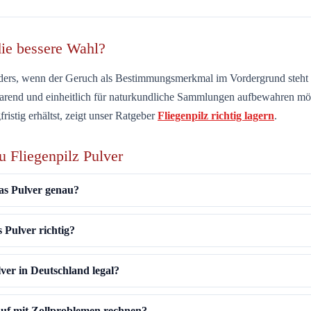
die bessere Wahl?
nders, wenn der
Geruch als Bestimmungsmerkmal
im Vordergrund steht
parend und einheitlich für naturkundliche Sammlungen aufbewahren möc
fristig erhältst, zeigt unser Ratgeber
Fliegenpilz richtig lagern
.
u Fliegenpilz Pulver
as Pulver genau?
s Pulver richtig?
lver in Deutschland legal?
uf mit Zollproblemen rechnen?