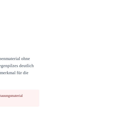
enmaterial ohne
egenpilzes deutlich
smerkmal für die
hauungsmaterial