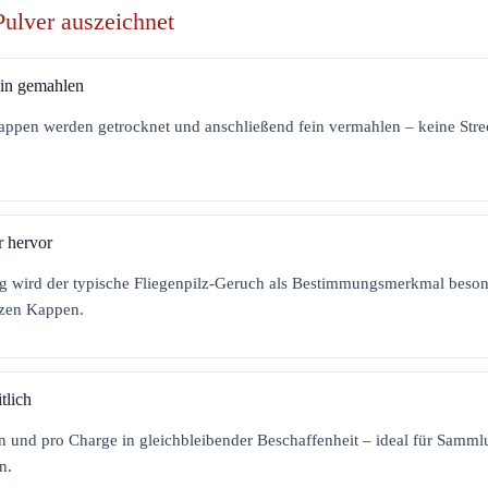
Pulver auszeichnet
in gemahlen
ppen werden getrocknet und anschließend fein vermahlen – keine Strec
r hervor
 wird der typische Fliegenpilz-Geruch als Bestimmungsmerkmal besond
nzen Kappen.
tlich
rn und pro Charge in gleichbleibender Beschaffenheit – ideal für Samm
n.