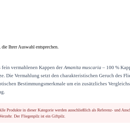
die Ihrer Auswahl entsprechen.
 fein vermahlenen Kappen der
Amanita muscaria
– 100 % Kapp
ze. Die Vermahlung setzt den
charakteristischen Geruch
des Fli
 optischen Bestimmungsmerkmale um ein zusätzliches Vergleich
ng.
lle Produkte in dieser Kategorie werden ausschließlich als
Referenz- und Ansc
erzehr. Der Fliegenpilz ist ein Giftpilz.