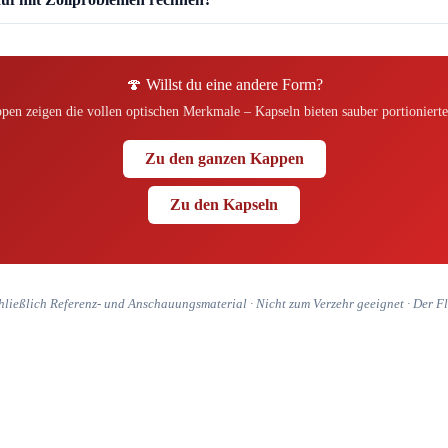
🍄 Willst du eine andere Form?
en zeigen die vollen optischen Merkmale – Kapseln bieten sauber portionierte
Zu den ganzen Kappen
Zu den Kapseln
hließlich Referenz- und Anschauungsmaterial · Nicht zum Verzehr geeignet · Der Flie