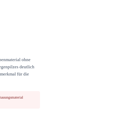
enmaterial ohne
egenpilzes deutlich
smerkmal für die
hauungsmaterial