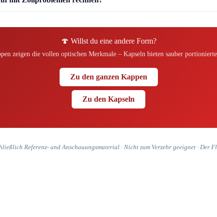
🍄 Willst du eine andere Form?
en zeigen die vollen optischen Merkmale – Kapseln bieten sauber portionierte
Zu den ganzen Kappen
Zu den Kapseln
hließlich Referenz- und Anschauungsmaterial · Nicht zum Verzehr geeignet · Der Flie