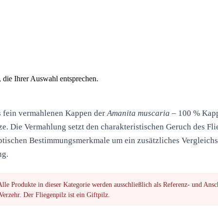
die Ihrer Auswahl entsprechen.
 fein vermahlenen Kappen der
Amanita muscaria
– 100 % Kapp
ze. Die Vermahlung setzt den
charakteristischen Geruch
des Fli
 optischen Bestimmungsmerkmale um ein zusätzliches Vergleich
ng.
lle Produkte in dieser Kategorie werden ausschließlich als
Referenz- und Ansc
erzehr. Der Fliegenpilz ist ein Giftpilz.