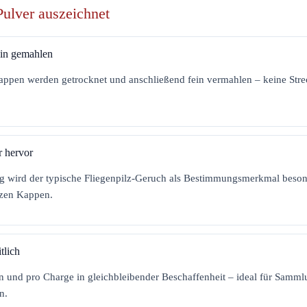
Pulver auszeichnet
in gemahlen
ppen werden getrocknet und anschließend fein vermahlen – keine Strec
r hervor
 wird der typische Fliegenpilz-Geruch als Bestimmungsmerkmal besond
nzen Kappen.
tlich
rn und pro Charge in gleichbleibender Beschaffenheit – ideal für Samm
n.