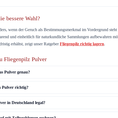
die bessere Wahl?
nders, wenn der
Geruch als Bestimmungsmerkmal
im Vordergrund steht
parend und einheitlich für naturkundliche Sammlungen aufbewahren möc
fristig erhältst, zeigt unser Ratgeber
Fliegenpilz richtig lagern
.
u Fliegenpilz Pulver
as Pulver genau?
s Pulver richtig?
lver in Deutschland legal?
uf mit Zollproblemen rechnen?