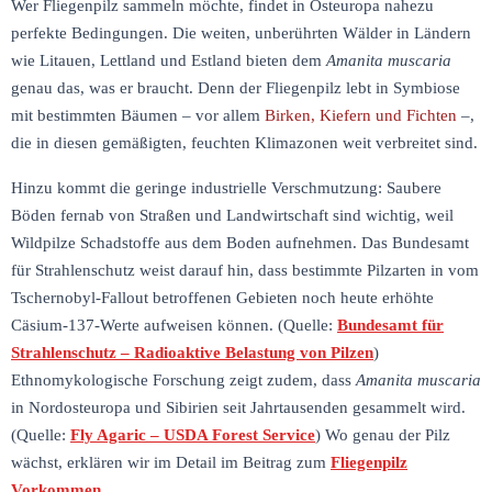
Wer Fliegenpilz sammeln möchte, findet in Osteuropa nahezu
perfekte Bedingungen. Die weiten, unberührten Wälder in Ländern
wie Litauen, Lettland und Estland bieten dem
Amanita muscaria
genau das, was er braucht. Denn der Fliegenpilz lebt in Symbiose
mit bestimmten Bäumen – vor allem
Birken, Kiefern und Fichten
–,
die in diesen gemäßigten, feuchten Klimazonen weit verbreitet sind.
Hinzu kommt die geringe industrielle Verschmutzung: Saubere
Böden fernab von Straßen und Landwirtschaft sind wichtig, weil
Wildpilze Schadstoffe aus dem Boden aufnehmen. Das Bundesamt
für Strahlenschutz weist darauf hin, dass bestimmte Pilzarten in vom
Tschernobyl-Fallout betroffenen Gebieten noch heute erhöhte
Cäsium-137-Werte aufweisen können. (Quelle:
Bundesamt für
Strahlenschutz – Radioaktive Belastung von Pilzen
)
Ethnomykologische Forschung zeigt zudem, dass
Amanita muscaria
in Nordosteuropa und Sibirien seit Jahrtausenden gesammelt wird.
(Quelle:
Fly Agaric – USDA Forest Service
) Wo genau der Pilz
wächst, erklären wir im Detail im Beitrag zum
Fliegenpilz
Vorkommen
.