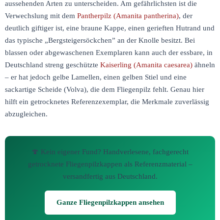
aussehenden Arten zu unterscheiden. Am gefährlichsten ist die
Verwechslung mit dem
Pantherpilz (Amanita pantherina)
, der
deutlich giftiger ist, eine braune Kappe, einen gerieften Hutrand und
das typische „Bergsteigersöckchen” an der Knolle besitzt. Bei
blassen oder abgewaschenen Exemplaren kann auch der essbare, in
Deutschland streng geschützte
Kaiserling (Amanita caesarea)
ähneln
– er hat jedoch gelbe Lamellen, einen gelben Stiel und eine
sackartige Scheide (Volva), die dem Fliegenpilz fehlt. Genau hier
hilft ein getrocknetes Referenzexemplar, die Merkmale zuverlässig
abzugleichen.
🍄 Kein eigener Fund? Handverlesene, fachgerecht
getrocknete Fliegenpilzkappen als Referenzmaterial –
versandfertig aus Deutschland.
Ganze Fliegenpilzkappen ansehen