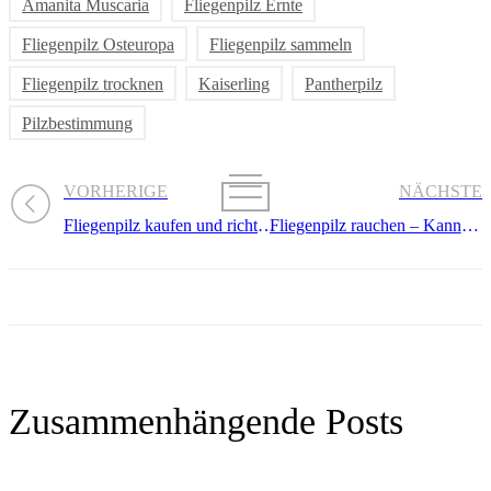
Amanita Muscaria
Fliegenpilz Ernte
Fliegenpilz Osteuropa
Fliegenpilz sammeln
Fliegenpilz trocknen
Kaiserling
Pantherpilz
Pilzbestimmung
VORHERIGE
NÄCHSTE
Fliegenpilz kaufen und richtig lagern
Fliegenpilz rauchen – Kann Fliegenpilz (Amanita Muscaria) geraucht werden?
Zusammenhängende Posts